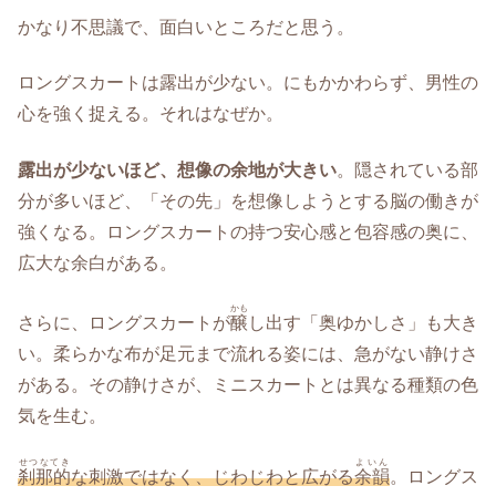
かなり不思議で、面白いところだと思う。
ロングスカートは露出が少ない。にもかかわらず、男性の
心を強く捉える。それはなぜか。
露出が少ないほど、想像の余地が大きい
。隠されている部
分が多いほど、「その先」を想像しようとする脳の働きが
強くなる。ロングスカートの持つ安心感と包容感の奥に、
広大な余白がある。
かも
さらに、ロングスカートが
醸
し出す「奥ゆかしさ」も大き
い。柔らかな布が足元まで流れる姿には、急がない静けさ
がある。その静けさが、ミニスカートとは異なる種類の色
気を生む。
せつなてき
よいん
刹那的
な刺激ではなく、じわじわと広がる
余韻
。ロングス