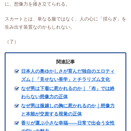
か
に、想像力を
掻
き立てられる。
スカートとは、単なる服ではなく、人の心に「揺らぎ」を
生み出す装置なのかもしれない。
（了）
関連記事
日本人の奥ゆかしさが育んだ独自のエロティ
ズム｜「見せない美学」とチラリズム文化
なぜ男は下着に惹かれるのか｜「布」では終
わらない想像力の正体
なぜ男は服越しの胸に惹かれるのか｜想像力
と本能が交差する視覚の正体
香りが運ぶ小さな幸福――日常で出会う女性