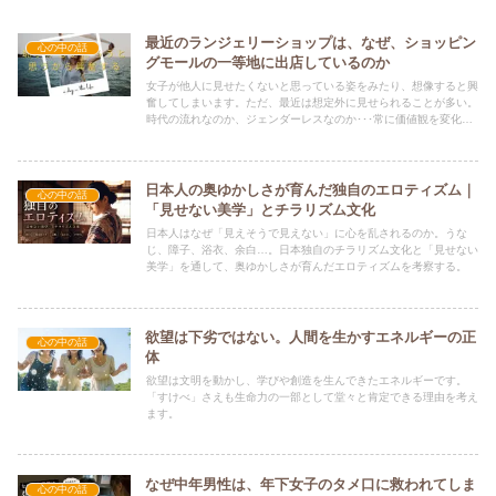
最近のランジェリーショップは、なぜ、ショッピン
心の中の話
グモールの一等地に出店しているのか
女子が他人に見せたくないと思っている姿をみたり、想像すると興
奮してしまいます。ただ、最近は想定外に見せられることが多い。
時代の流れなのか、ジェンダーレスなのか･･･常に価値観を変化さ
せていかなければなりません。
日本人の奥ゆかしさが育んだ独自のエロティズム｜
心の中の話
「見せない美学」とチラリズム文化
日本人はなぜ「見えそうで見えない」に心を乱されるのか。うな
じ、障子、浴衣、余白…。日本独自のチラリズム文化と「見せない
美学」を通して、奥ゆかしさが育んだエロティズムを考察する。
欲望は下劣ではない。人間を生かすエネルギーの正
心の中の話
体
欲望は文明を動かし、学びや創造を生んできたエネルギーです。
「すけべ」さえも生命力の一部として堂々と肯定できる理由を考え
ます。
なぜ中年男性は、年下女子のタメ口に救われてしま
心の中の話