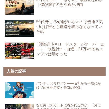
｜僕が探すのをやめた理由
50代男性で友達がいないのは普通？気
づけば誰とも連絡を取らなくなってい
た話
【実録】NAロードスターがオーバーヒ
ート｜水温計H・白煙・21万kmでもエ
ンジンは助かった
人気の記事
パンチラとモロパン――昭和から平成にか
けての文化考察と景気の関係
なぜ男はスカートに惹かれるのか｜「見え