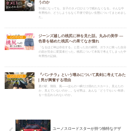
うのか
50歳になっても、女子のタメ口ひとつで眠れなくなる。そんな中
年男性の、どうしようもなく不便で切ない生態についてまとめまし
た。
ジーンズ越しの桃尻に神を見た話。丸みの美学 —
心の中の話
色香を秘めた桃尻への果てなき憧れ
「なるほど神は存在する」と思った次の瞬間、ガラスに映った自分
の顔が完全に変質者だった。桃尻について本気で考えてしまった中
年男性の記録。
『パンチラ』という嗜みについて真剣に考えてみた
心の中の話
| 男が興奮する理由
夏の駅、階段、風――ほんの一瞬だけ揺れたスカート。見えたの
か、見えていないのか…。なぜ男は、あんな「どうでもいい奇跡」
を一生忘れられないのか。
ユーノスロードスターが持つ独特なデザ