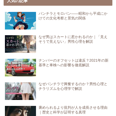
人気の記事
パンチラとモロパン――昭和から平成にか
けての文化考察と景気の関係
なぜ男はスカートに惹かれるのか｜「見え
そうで見えない」男性心理を解説
ナンバーのオフセットは違反？2021年の新
基準と車検への影響を徹底解説
なぜパンチラで興奮するのか？男性心理と
チラリズムを心理学で解説
褒められるより批判が人を成長させる理由
｜歴史と科学が証明する真理