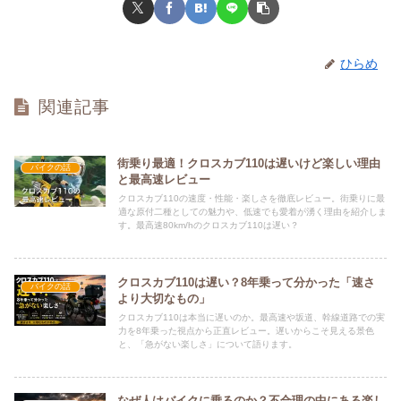
ひらめ
関連記事
街乗り最適！クロスカブ110は遅いけど楽しい理由
バイクの話
と最高速レビュー
クロスカブ110の速度・性能・楽しさを徹底レビュー。街乗りに最
適な原付二種としての魅力や、低速でも愛着が湧く理由を紹介しま
す。最高速80km/hのクロスカブ110は遅い？
クロスカブ110は遅い？8年乗って分かった「速さ
バイクの話
より大切なもの」
クロスカブ110は本当に遅いのか。最高速や坂道、幹線道路での実
力を8年乗った視点から正直レビュー。遅いからこそ見える景色
と、「急がない楽しさ」について語ります。
なぜ人はバイクに乗るのか？不合理の中にある楽し