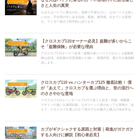
バイクの話
さと人生の真実
なぜ人はバイクに乗るのか。危険で不便なのに、なぜバイクは楽し
いのか。不合理の中にある自由、孤独、連帯感、生きている実感
を、ライダー視点で哲学的に語ります。
【クロスカブ110オーナー必見】盗難が多いからこ
バイクの話
そ「盗難保険」が必要な理由
クロスカブ110オーナー必見！盗難の多いバイクだからこそ盗難保
険は必須。自賠責や任意保険との違い、補償内容、選び方を徹底解
説します。
クロスカブ110 vs ハンターカブ125 徹底比較！ 僕
バイクの話
が「あえて」クロスカブを選ぶ理由と、世の流行へ
のささやかな意地
クロスカブ110とハンターカブ125で迷う人必見！性能・積載量・
デザインの違いを徹底比較。なぜスペック差があっても筆者が「あ
えて」クロスカブを選ぶのか？両モデルの魅力と購入の決め手を本
音で解説する。
カブがギクシャクする原因と対策｜発進がガクガク
バイクの話
する人向けに解説【初心者必見】