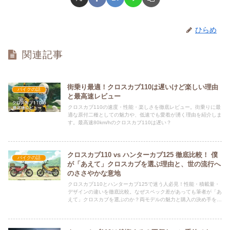
ひらめ
関連記事
街乗り最適！クロスカブ110は遅いけど楽しい理由
バイクの話
と最高速レビュー
クロスカブ110の速度・性能・楽しさを徹底レビュー。街乗りに最
適な原付二種としての魅力や、低速でも愛着が湧く理由を紹介しま
す。最高速80km/hのクロスカブ110は遅い？
クロスカブ110 vs ハンターカブ125 徹底比較！ 僕
バイクの話
が「あえて」クロスカブを選ぶ理由と、世の流行へ
のささやかな意地
クロスカブ110とハンターカブ125で迷う人必見！性能・積載量・
デザインの違いを徹底比較。なぜスペック差があっても筆者が「あ
えて」クロスカブを選ぶのか？両モデルの魅力と購入の決め手を本
音で解説する。