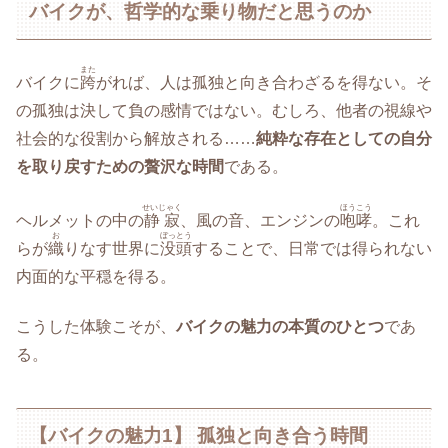
バイクが、哲学的な乗り物だと思うのか
また
バイクに
跨
がれば、人は孤独と向き合わざるを得ない。そ
の孤独は決して負の感情ではない。むしろ、他者の視線や
社会的な役割から解放される……
純粋な存在としての自分
を取り戻すための贅沢な時間
である。
せいじゃく
ほうこう
ヘルメットの中の
静寂
、風の音、エンジンの
咆哮
。これ
お
ぼっとう
らが
織
りなす世界に
没頭
することで、日常では得られない
内面的な平穏を得る。
こうした体験こそが、
バイクの魅力の本質のひとつ
であ
る。
【バイクの魅力1】 孤独と向き合う時間