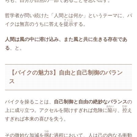
らも、自分が自然の一部であることを思い出す。
哲学者が問い続けた「人間とは何か」というテーマに、バ
ていじ
イクは無言のうちに答えを
提示
する。
人間は風の中に溶け込み、また風と共に生きる存在であ
る
、と。
【バイクの魅力3】自由と自己制御のバラン
ス
バイクを操ることは、
自己制御と自由の絶妙なバランス
の
おちい
ひか
上に成り立つ。アクセルを開けすぎれば危険に
陥
り、
控
え
すぎれば本来の喜びを失う。
つか
その微妙な加減を
掴
む過程において、人は己の内なる衝動