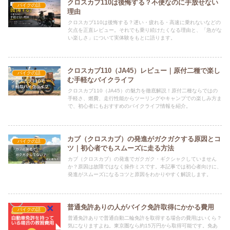
クロスカブ110は後悔する？不便なのに手放せない
バイクの話
理由
クロスカブ110は後悔する？遅い・疲れる・高速に乗れないなどの
欠点を正直レビュー。それでも乗り続けたくなる理由と、「急がな
い楽しさ」について実体験をもとに語ります。
クロスカブ110（JA45）レビュー｜原付二種で楽し
バイクの話
む手軽なバイクライフ
クロスカブ110（JA45）の魅力を徹底解説！原付二種ならではの
手軽さ、燃費、走行性能からツーリングやキャンプでの楽しみ方ま
で、初心者にもおすすめのバイクライフ情報を紹介。
カブ（クロスカブ）の発進がガクガクする原因とコ
バイクの話
ツ｜初心者でもスムーズに走る方法
カブ（クロスカブ）の発進でガクガク・ギクシャクしていません
か？原因は故障ではなく操作ミスです。本記事では初心者向けに、
発進がスムーズになるコツと原因をわかりやすく解説します。
普通免許ありの人がバイク免許取得にかかる費用
バイクの話
普通免許ありで普通自動二輪免許を取得する場合の費用はいくら？
気になりますよね。東京圏なら約15万円から取得可能です。免あ