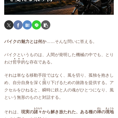
バイクの魅力とは何か
……そんな問いに答える。
バイクというものは、人間が発明した機械の中でも、とり
わけ
哲
学
的
な存在である。
それは単なる移動手段ではなく、風を切り、孤独を抱きし
ほ
め、自分自身を深く
掘
り下げるための旅路を提供する。ア
クセルをひねると、瞬時に鉄と人の魂がひとつになり、風
という無形のものと対話する。
もろもろ
ぜん
きょうち
それは、
現実の
諸々
から解き放たれた、ある種の
禅
の
境地