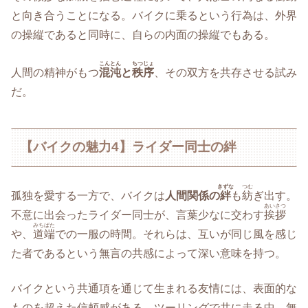
と向き合うことになる。バイクに乗るという行為は、外界
の操縦であると同時に、自らの内面の操縦でもある。
こんとん
ちつじょ
人間の精神がもつ
混沌
と
秩序
、その双方を共存させる試み
だ。
【バイクの魅力4】ライダー同士の絆
きずな
つむ
孤独を愛する一方で、バイクは
人間関係の
絆
も
紡
ぎ出す。
あいさつ
不意に出会ったライダー同士が、言葉少なに交わす
挨拶
みちばた
や、
道端
での一服の時間。それらは、互いが同じ風を感じ
た者であるという無言の共感によって深い意味を持つ。
バイクという共通項を通じて生まれる友情には、表面的な
ものを超えた信頼感がある。ツーリングで共に走る中、無