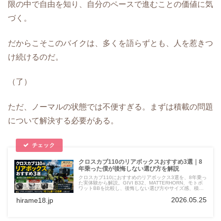
限の中で自由を知り、自分のペースで進むことの価値に気
づく。
だからこそこのバイクは、多くを語らずとも、人を惹きつ
け続けるのだ。
（了）
ただ、ノーマルの状態では不便すぎる。まずは積載の問題
について解決する必要がある。
クロスカブ110のリアボックスおすすめ3選｜8
年乗った僕が後悔しない選び方を解説
クロスカブ110におすすめのリアボックス3選を、8年乗っ
た実体験から解説。GIVI B32、MATTERHORN、モトボ
ワットBBを比較し、後悔しない選び方やサイズ感、積載
性について詳しく紹介します。
2026.05.25
hirame18.jp