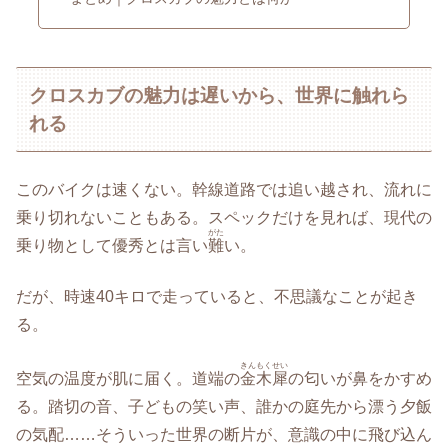
クロスカブの魅力は遅いから、世界に触れら
れる
このバイクは速くない。幹線道路では追い越され、流れに
乗り切れないこともある。スペックだけを見れば、現代の
がた
乗り物として優秀とは言い
難
い。
だが、時速40キロで走っていると、不思議なことが起き
る。
きんもくせい
空気の温度が肌に届く。道端の
金木犀
の匂いが鼻をかすめ
る。踏切の音、子どもの笑い声、誰かの庭先から漂う夕飯
の気配……そういった世界の断片が、意識の中に飛び込ん