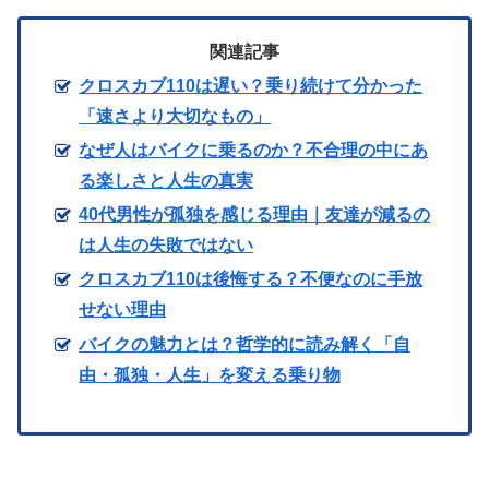
関連記事
クロスカブ110は遅い？乗り続けて分かった
「速さより大切なもの」
なぜ人はバイクに乗るのか？不合理の中にあ
る楽しさと人生の真実
40代男性が孤独を感じる理由｜友達が減るの
は人生の失敗ではない
クロスカブ110は後悔する？不便なのに手放
せない理由
バイクの魅力とは？哲学的に読み解く「自
由・孤独・人生」を変える乗り物