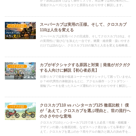
か？原因は故障ではなく操作ミスです。本記事では初心者向けに、
発進がスムーズになるコツと原因をわかりやすく解説します。
スーパーカブは実用の王様。そして、クロスカブ
バイクの話
110は人生を変える
スーパーカブは実用バイクの完成形。そしてクロスカブ110は、そ
の実用性に“遊び心”を加えた一台です。燃費・維持費・扱いやすさ
だけでは語れない、クロスカブ110の魅力と人生を変える相棒感を
語ります。
カブがギクシャクする原因と対策｜発進がガクガク
バイクの話
する人向けに解説【初心者必見】
街乗りカブで発進や低速コーナーがギクシャクして困っていません
か？40代男性の体験談をもとに、アクセル操作・シフトダウン・
後輪ブレーキを使ったスムーズ運転のコツをわかりやすく解説しま
す。
クロスカブ110 vs ハンターカブ125 徹底比較！ 僕
バイクの話
が「あえて」クロスカブを選ぶ理由と、世の流行へ
のささやかな意地
クロスカブ110とハンターカブ125で迷う人必見！性能・積載量・
デザインの違いを徹底比較。なぜスペック差があっても筆者が「あ
えて」クロスカブを選ぶのか？両モデルの魅力と購入の決め手を本