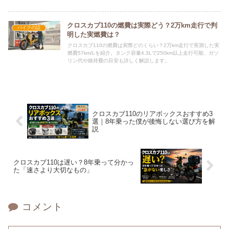
音で解説する。
クロスカブ110の燃費は実際どう？2万km走行で判
バイクの話
明した実燃費は？
クロスカブ110の燃費は実際どのくらい？2万km走行で実測した実
燃費57km/Lを紹介。タンク容量4.3Lで250km以上走行可能、ガソ
リン代や維持費の目安も詳しく解説します。
クロスカブ110のリアボックスおすすめ3
選｜8年乗った僕が後悔しない選び方を解
説
クロスカブ110は遅い？8年乗って分かっ
た「速さより大切なもの」
コメント